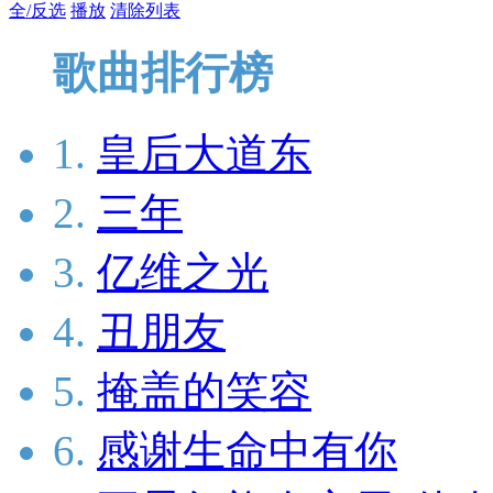
全/反选
播放
清除列表
歌曲排行榜
1.
皇后大道东
2.
三年
3.
亿维之光
4.
丑朋友
5.
掩盖的笑容
6.
感谢生命中有你