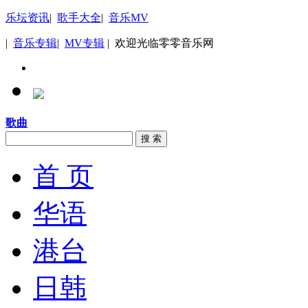
乐坛资讯
|
歌手大全
|
音乐MV
|
音乐专辑
|
MV专辑
| 欢迎光临零零音乐网
歌曲
搜 索
首 页
华语
港台
日韩