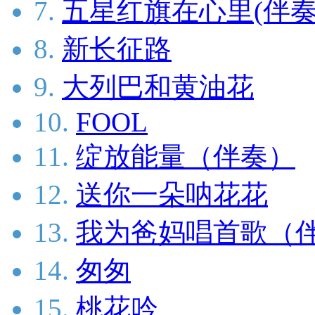
7.
五星红旗在心里(伴奏
8.
新长征路
9.
大列巴和黄油花
10.
FOOL
11.
绽放能量（伴奏）
12.
送你一朵呐花花
13.
我为爸妈唱首歌（
14.
匆匆
15.
桃花吟