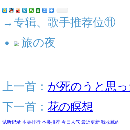
→专辑、歌手推荐位⑪
旅の夜
上一首：
が死のうと思っ
下一首：
花の瞑想
试听记录
本类排行
本类推荐
今日人气
最近更新
我收藏的