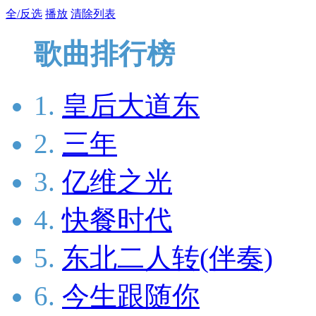
全/反选
播放
清除列表
歌曲排行榜
1.
皇后大道东
2.
三年
3.
亿维之光
4.
快餐时代
5.
东北二人转(伴奏)
6.
今生跟随你