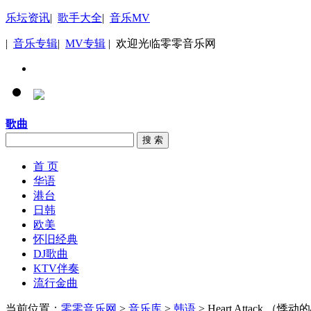
乐坛资讯
|
歌手大全
|
音乐MV
|
音乐专辑
|
MV专辑
| 欢迎光临零零音乐网
歌曲
搜 索
首 页
华语
港台
日韩
欧美
怀旧经典
DJ歌曲
KTV伴奏
流行金曲
当前位置：
零零音乐网
>
音乐库
>
韩语
> Heart Attack （悸