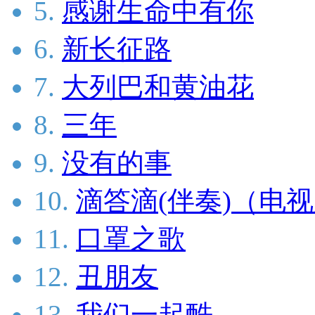
5.
感谢生命中有你
6.
新长征路
7.
大列巴和黄油花
8.
三年
9.
没有的事
10.
滴答滴(伴奏)（电
11.
口罩之歌
12.
丑朋友
13.
我们一起酷