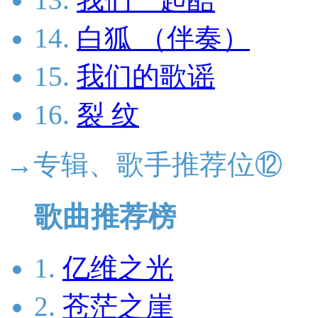
14.
白狐 （伴奏）
15.
我们的歌谣
16.
裂 纹
→专辑、歌手推荐位⑫
歌曲推荐榜
1.
亿维之光
2.
苍茫之崖