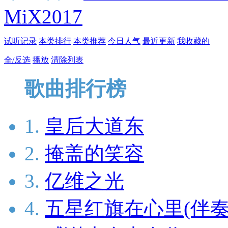
MiX2017
试听记录
本类排行
本类推荐
今日人气
最近更新
我收藏的
全/反选
播放
清除列表
歌曲排行榜
1.
皇后大道东
2.
掩盖的笑容
3.
亿维之光
4.
五星红旗在心里(伴奏