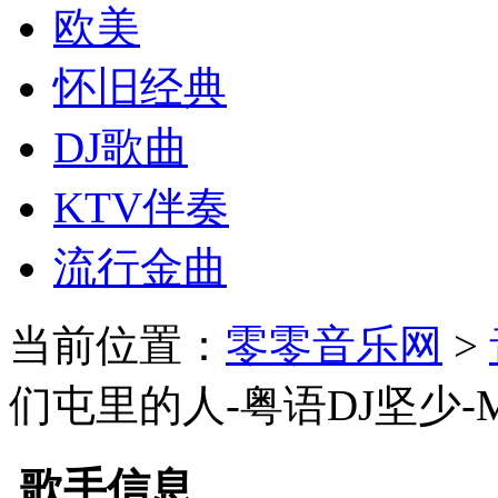
欧美
怀旧经典
DJ歌曲
KTV伴奏
流行金曲
当前位置：
零零音乐网
>
们屯里的人-粤语DJ坚少-M
歌手信息