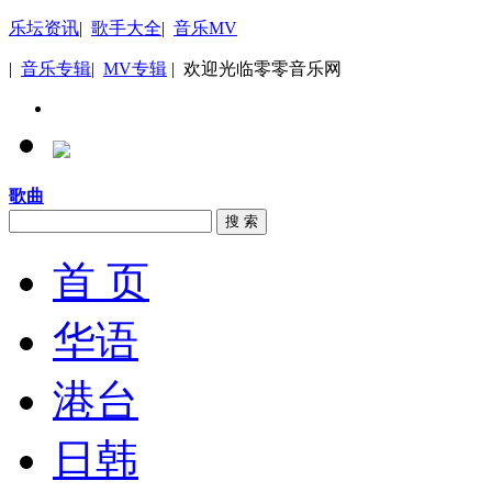
乐坛资讯
|
歌手大全
|
音乐MV
|
音乐专辑
|
MV专辑
| 欢迎光临零零音乐网
歌曲
搜 索
首 页
华语
港台
日韩