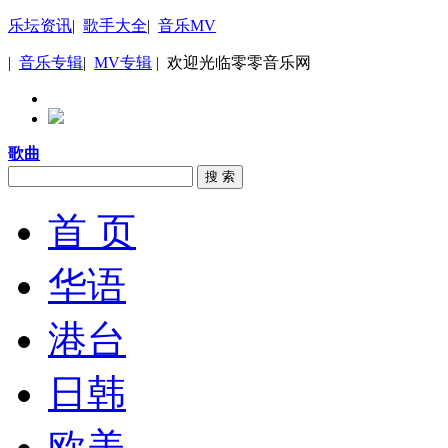
乐坛资讯
|
歌手大全
|
音乐MV
|
音乐专辑
|
MV专辑
| 欢迎光临零零音乐网
歌曲
搜 索
首 页
华语
港台
日韩
欧美