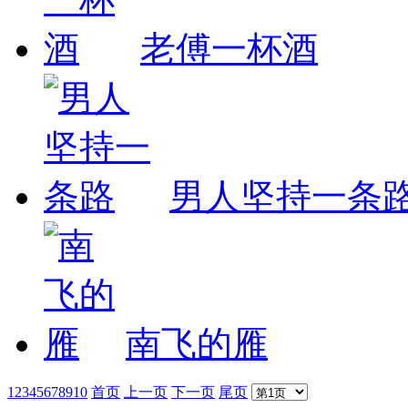
老傅一杯酒
男人坚持一条
南飞的雁
1
2
3
4
5
6
7
8
9
10
首页
上一页
下一页
尾页