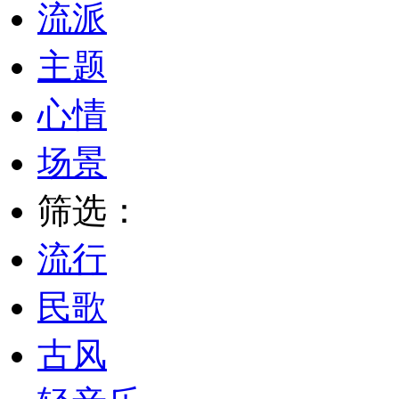
流派
主题
心情
场景
筛选：
流行
民歌
古风