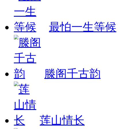
最怕一生等候
滕阁千古韵
莲山情长