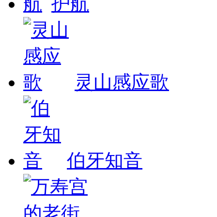
护航
灵山感应歌
伯牙知音