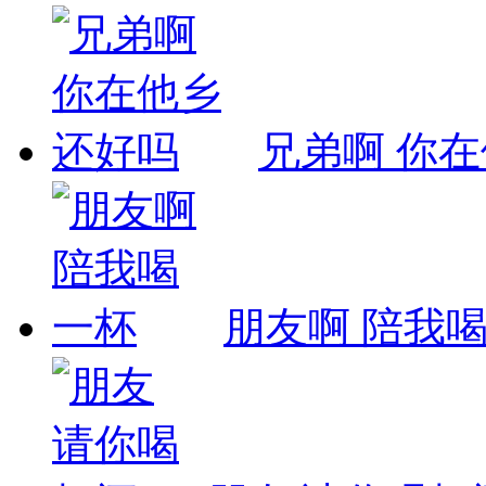
兄弟啊 你
朋友啊 陪我