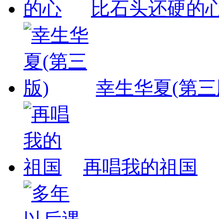
比石头还硬的
幸生华夏(第三
再唱我的祖国