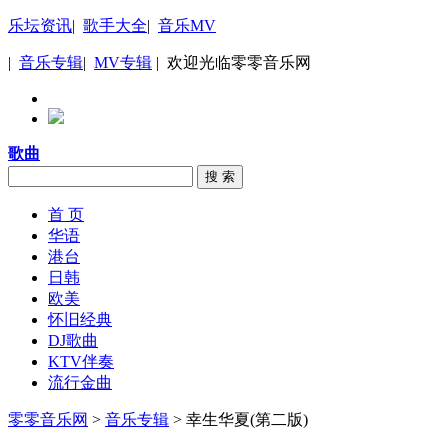
乐坛资讯
|
歌手大全
|
音乐MV
|
音乐专辑
|
MV专辑
| 欢迎光临零零音乐网
歌曲
搜 索
首 页
华语
港台
日韩
欧美
怀旧经典
DJ歌曲
KTV伴奏
流行金曲
零零音乐网
>
音乐专辑
> 幸生华夏(第二版)