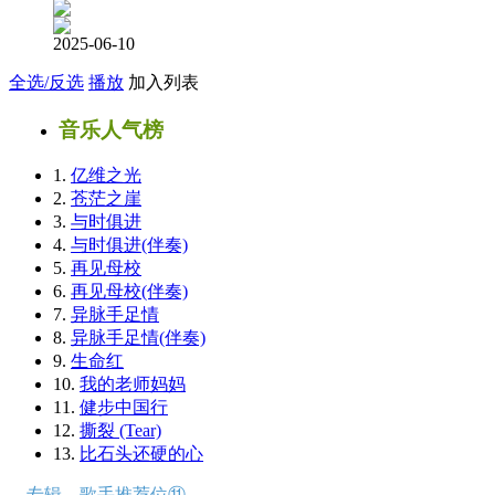
2025-06-10
全选/反选
播放
加入列表
音乐人气榜
1.
亿维之光
2.
苍茫之崖
3.
与时俱进
4.
与时俱进(伴奏)
5.
再见母校
6.
再见母校(伴奏)
7.
异脉手足情
8.
异脉手足情(伴奏)
9.
生命红
10.
我的老师妈妈
11.
健步中国行
12.
撕裂 (Tear)
13.
比石头还硬的心
→专辑、歌手推荐位⑪