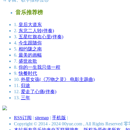
音乐推荐榜
1.
皇后大道东
2.
东北二人转(伴奏)
3.
五星红旗在心里(伴奏)
4.
今生跟随你
5.
相约陇之南
6.
最美的画幅
7.
盛世欢歌
8.
你的一生我只借一程
9.
快餐时代
10.
外星女孩(《万物之灵》 电影主题曲)
11.
归途
12.
爱走了心痛(伴奏)
13.
三年
RSS订阅
|
sitemap
|
手机版
|
Copyright © 2014 - 2024 00yue.com , All Rights Res
本站所有音乐均来自互联网搜集，版权为原作者所有，如