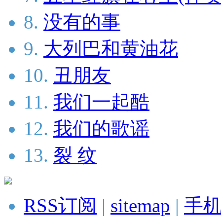
8.
没有的事
9.
大列巴和黄油花
10.
丑朋友
11.
我们一起酷
12.
我们的歌谣
13.
裂 纹
RSS订阅
|
sitemap
|
手