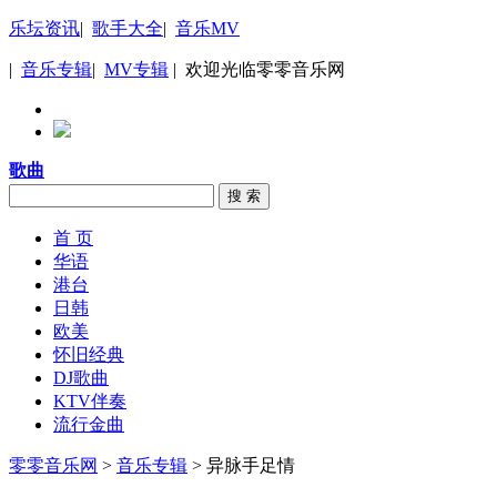
乐坛资讯
|
歌手大全
|
音乐MV
|
音乐专辑
|
MV专辑
| 欢迎光临零零音乐网
歌曲
搜 索
首 页
华语
港台
日韩
欧美
怀旧经典
DJ歌曲
KTV伴奏
流行金曲
零零音乐网
>
音乐专辑
> 异脉手足情