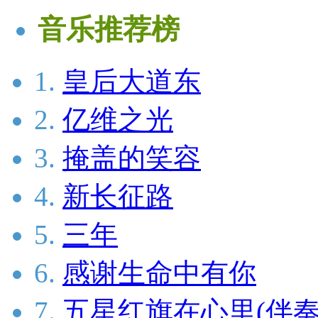
音乐推荐榜
1.
皇后大道东
2.
亿维之光
3.
掩盖的笑容
4.
新长征路
5.
三年
6.
感谢生命中有你
7.
五星红旗在心里(伴奏