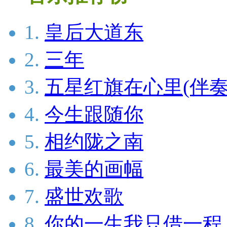
1.
皇后大道东
2.
三年
3.
五星红旗在心里(伴奏
4.
今生跟随你
5.
相约陇之南
6.
最美的画幅
7.
盛世欢歌
8.
你的一生我只借一程