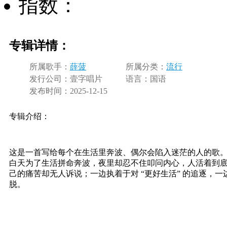
指数：
专辑详情：
所属歌手：
薛菠
所属分类：
流行
发行公司：
壹字唱片
语言：
国语
发布时间：
2025-12-15
专辑介绍：
这是一首写给每个在生活里奔波、偶尔会陷入迷茫的人的歌
白天为了生活拼命奔波，夜里却忍不住叩问内心，人活着到
己的痛苦却无人诉说；一边执着于对 “更好生活” 的追逐，
脱。