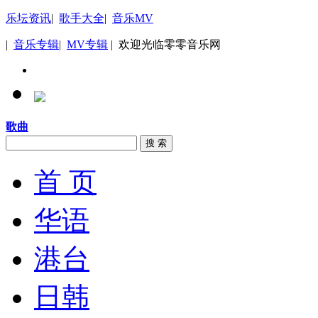
乐坛资讯
|
歌手大全
|
音乐MV
|
音乐专辑
|
MV专辑
| 欢迎光临零零音乐网
歌曲
搜 索
首 页
华语
港台
日韩