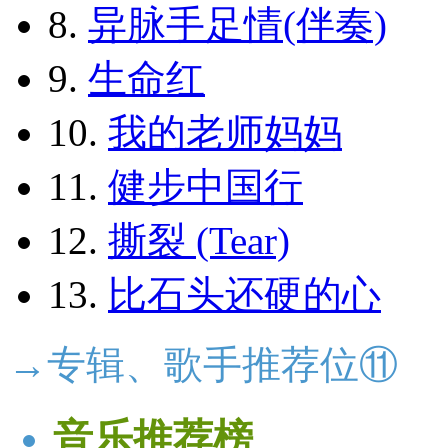
8.
异脉手足情(伴奏)
9.
生命红
10.
我的老师妈妈
11.
健步中国行
12.
撕裂 (Tear)
13.
比石头还硬的心
→专辑、歌手推荐位⑪
音乐推荐榜