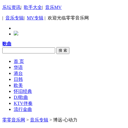
乐坛资讯
|
歌手大全
|
音乐MV
|
音乐专辑
|
MV专辑
| 欢迎光临零零音乐网
歌曲
搜 索
首 页
华语
港台
日韩
欧美
怀旧经典
DJ歌曲
KTV伴奏
流行金曲
零零音乐网
>
音乐专辑
> 博远·心动力