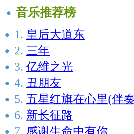
音乐推荐榜
1.
皇后大道东
2.
三年
3.
亿维之光
4.
丑朋友
5.
五星红旗在心里(伴奏
6.
新长征路
7.
感谢生命中有你