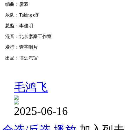
编曲：彦豪
乐队：Taking off
总监：李佳明
混音：北京彦豪工作室
发行：壹字唱片
出品：博远汽贸
毛鸿飞
2025-06-16
全选/反选
播放
加入列表