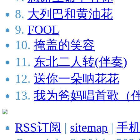
8.
大列巴和黄油花
9.
FOOL
10.
掩盖的笑容
11.
东北二人转(伴奏)
12.
送你一朵呐花花
13.
我为爸妈唱首歌（
RSS订阅
|
sitemap
|
手