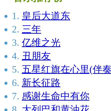
1.
皇后大道东
2.
三年
3.
亿维之光
4.
丑朋友
5.
五星红旗在心里(伴奏
6.
新长征路
7.
感谢生命中有你
8.
大列巴和黄油花