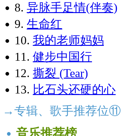
8.
异脉手足情(伴奏)
9.
生命红
10.
我的老师妈妈
11.
健步中国行
12.
撕裂 (Tear)
13.
比石头还硬的心
→专辑、歌手推荐位⑪
音乐推荐榜