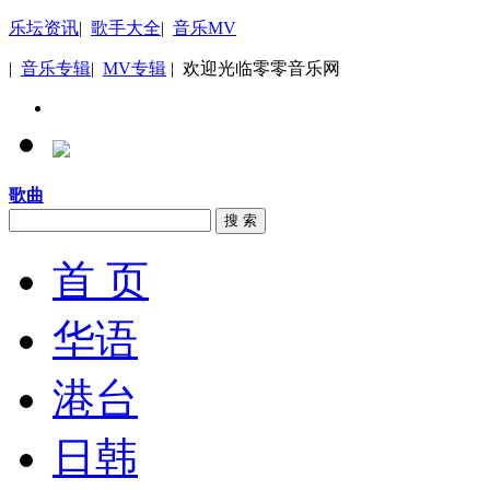
乐坛资讯
|
歌手大全
|
音乐MV
|
音乐专辑
|
MV专辑
| 欢迎光临零零音乐网
歌曲
搜 索
首 页
华语
港台
日韩