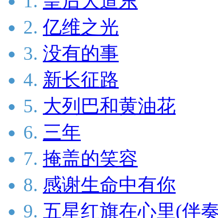
1.
皇后大道东
2.
亿维之光
3.
没有的事
4.
新长征路
5.
大列巴和黄油花
6.
三年
7.
掩盖的笑容
8.
感谢生命中有你
9.
五星红旗在心里(伴奏