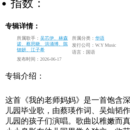
指数：
专辑详情：
所属歌手：
吴芯伊、林森
所属分类：
华语
诺、蔡思晓、洪涌博、陈
发行公司：
W.Y Music
锶妍、江子希
语言：
国语
发布时间：
2026-06-17
专辑介绍：
这首《我的老师妈妈》是一首饱含
儿园毕业歌，由蔡瑛作词、吴灿韬
儿园的孩子们演唱。歌曲以稚嫩而