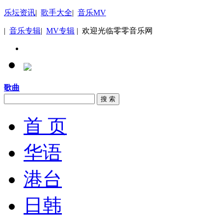
乐坛资讯
|
歌手大全
|
音乐MV
|
音乐专辑
|
MV专辑
| 欢迎光临零零音乐网
歌曲
搜 索
首 页
华语
港台
日韩