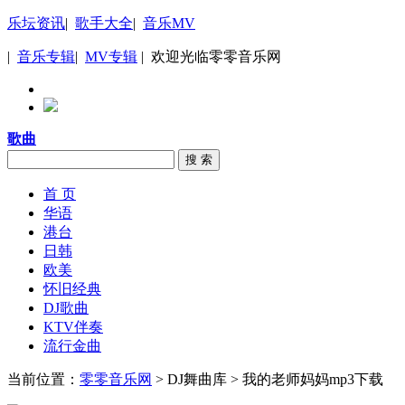
乐坛资讯
|
歌手大全
|
音乐MV
|
音乐专辑
|
MV专辑
| 欢迎光临零零音乐网
歌曲
搜 索
首 页
华语
港台
日韩
欧美
怀旧经典
DJ歌曲
KTV伴奏
流行金曲
当前位置：
零零音乐网
> DJ舞曲库 > 我的老师妈妈mp3下载