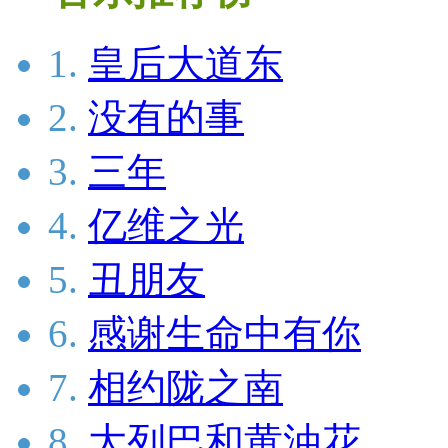
1.
皇后大道东
2.
没有的事
3.
三年
4.
亿维之光
5.
丑朋友
6.
感谢生命中有你
7.
相约陇之南
8.
大列巴和黄油花