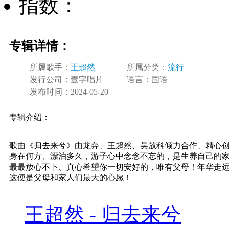
指数：
专辑详情：
所属歌手：
王超然
所属分类：
流行
发行公司：
壹字唱片
语言：
国语
发布时间：
2024-05-20
专辑介绍：
歌曲《归去来兮》由龙奔、王超然、吴放科倾力合作、精心
身在何方、漂泊多久，游子心中念念不忘的，是生养自己的
最最放心不下、真心希望你一切安好的，唯有父母！年华走
这便是父母和家人们最大的心愿！
王超然 - 归去来兮