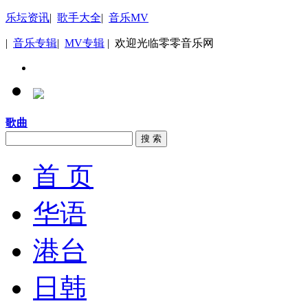
乐坛资讯
|
歌手大全
|
音乐MV
|
音乐专辑
|
MV专辑
| 欢迎光临零零音乐网
歌曲
搜 索
首 页
华语
港台
日韩