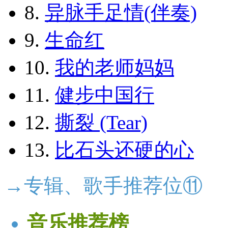
8.
异脉手足情(伴奏)
9.
生命红
10.
我的老师妈妈
11.
健步中国行
12.
撕裂 (Tear)
13.
比石头还硬的心
→专辑、歌手推荐位⑪
音乐推荐榜