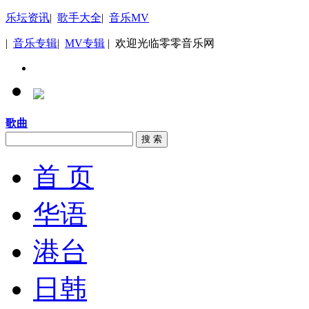
乐坛资讯
|
歌手大全
|
音乐MV
|
音乐专辑
|
MV专辑
| 欢迎光临零零音乐网
歌曲
搜 索
首 页
华语
港台
日韩