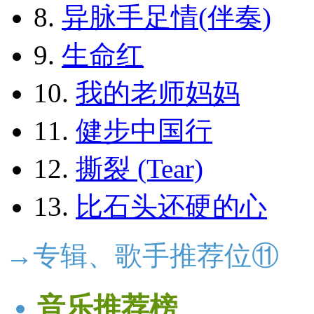
8.
异脉手足情(伴奏)
9.
生命红
10.
我的老师妈妈
11.
健步中国行
12.
撕裂 (Tear)
13.
比石头还硬的心
→专辑、歌手推荐位⑪
音乐推荐榜