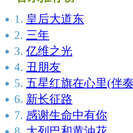
1.
皇后大道东
2.
三年
3.
亿维之光
4.
丑朋友
5.
五星红旗在心里(伴奏
6.
新长征路
7.
感谢生命中有你
8.
大列巴和黄油花