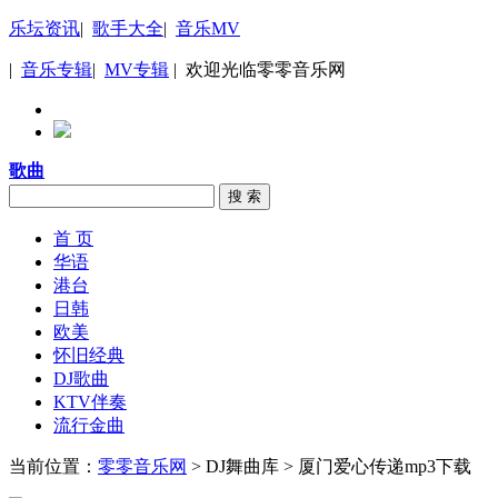
乐坛资讯
|
歌手大全
|
音乐MV
|
音乐专辑
|
MV专辑
| 欢迎光临零零音乐网
歌曲
搜 索
首 页
华语
港台
日韩
欧美
怀旧经典
DJ歌曲
KTV伴奏
流行金曲
当前位置：
零零音乐网
> DJ舞曲库 > 厦门爱心传递mp3下载