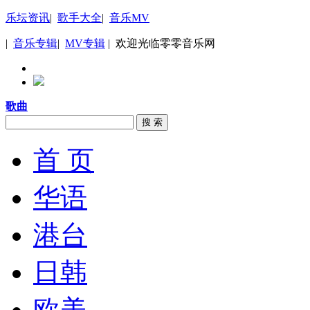
乐坛资讯
|
歌手大全
|
音乐MV
|
音乐专辑
|
MV专辑
| 欢迎光临零零音乐网
歌曲
搜 索
首 页
华语
港台
日韩
欧美