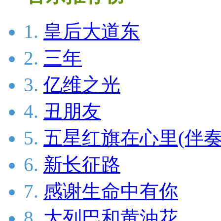
1.
皇后大道东
2.
三年
3.
亿维之光
4.
丑朋友
5.
五星红旗在心里(伴奏
6.
新长征路
7.
感谢生命中有你
8.
大列巴和黄油花