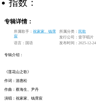
指数：
专辑详情：
所属歌手：
祝家家、钱霈
所属分类：
民歌
宸
发行公司：
壹字唱片
语言：
国语
发布时间：
2025-12-24
专辑介绍：
《莲花山之歌》
作词：游惠松
作曲：蔡海生、尹丹
演唱：祝家家、钱霈宸