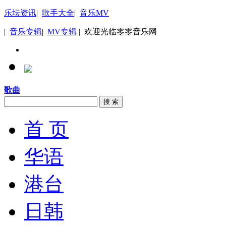
乐坛资讯
|
歌手大全
|
音乐MV
|
音乐专辑
|
MV专辑
| 欢迎光临零零音乐网
歌曲
搜 索
首 页
华语
港台
日韩