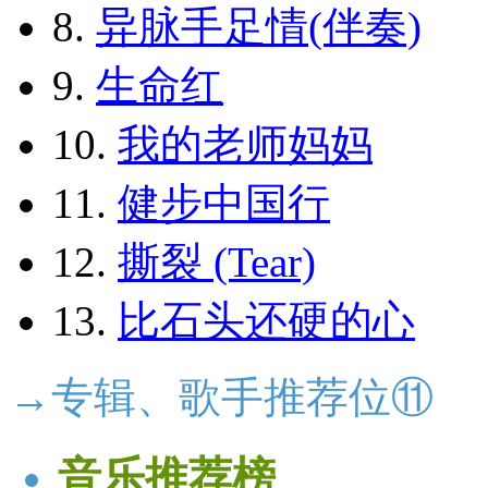
8.
异脉手足情(伴奏)
9.
生命红
10.
我的老师妈妈
11.
健步中国行
12.
撕裂 (Tear)
13.
比石头还硬的心
→专辑、歌手推荐位⑪
音乐推荐榜