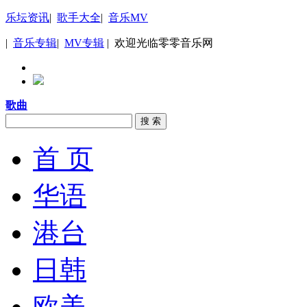
乐坛资讯
|
歌手大全
|
音乐MV
|
音乐专辑
|
MV专辑
| 欢迎光临零零音乐网
歌曲
搜 索
首 页
华语
港台
日韩
欧美