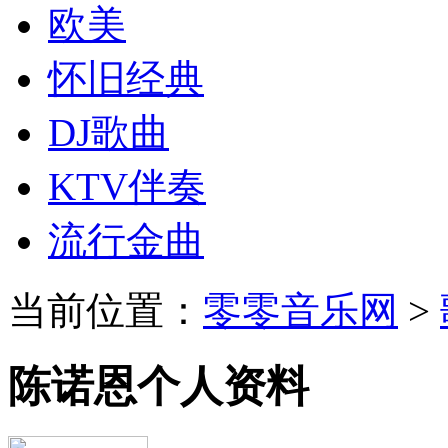
欧美
怀旧经典
DJ歌曲
KTV伴奏
流行金曲
当前位置：
零零音乐网
>
陈诺恩个人资料