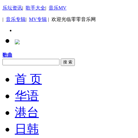
乐坛资讯
|
歌手大全
|
音乐MV
|
音乐专辑
|
MV专辑
| 欢迎光临零零音乐网
歌曲
搜 索
首 页
华语
港台
日韩