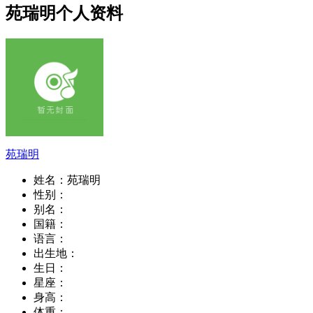
苑瑞明个人资料
苑瑞明
姓名：
苑瑞明
性别：
别名：
国籍：
语言：
出生地：
生日：
星座：
身高：
体重：