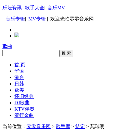
乐坛资讯
|
歌手大全
|
音乐MV
|
音乐专辑
|
MV专辑
| 欢迎光临零零音乐网
歌曲
搜 索
首 页
华语
港台
日韩
欧美
怀旧经典
DJ歌曲
KTV伴奏
流行金曲
当前位置：
零零音乐网
>
歌手库
>
待定
> 苑瑞明