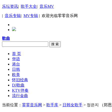
乐坛资讯
|
歌手大全
|
音乐MV
|
音乐专辑
|
MV专辑
| 欢迎光临零零音乐网
歌曲
搜 索
首 页
华语
港台
日韩
欧美
怀旧经典
DJ歌曲
KTV伴奏
流行金曲
当前位置：
零零音乐网
>
歌手库
>
日韩女歌手
> 정은지 （郑