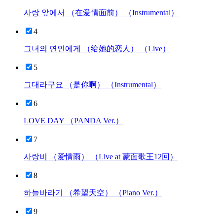
사랑 앞에서 （在爱情面前） （Instrumental）
4
그녀의 연인에게 （给她的恋人） （Live）
5
그대라구요 （是你啊） （Instrumental）
6
LOVE DAY （PANDA Ver.）
7
사랑비 （爱情雨） （Live at 蒙面歌王12回）
8
하늘바라기 （希望天空） （Piano Ver.）
9