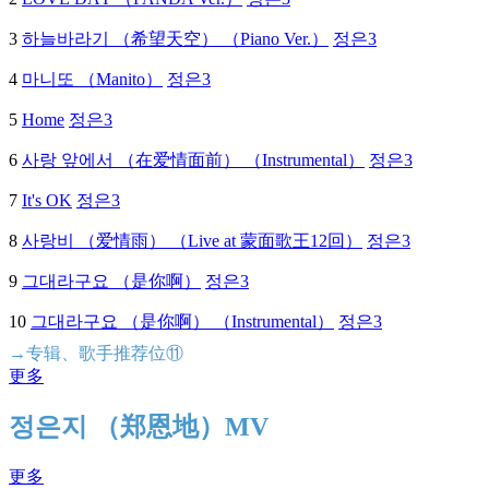
3
하늘바라기 （希望天空） （Piano Ver.）
정은3
4
마니또 （Manito）
정은3
5
Home
정은3
6
사랑 앞에서 （在爱情面前） （Instrumental）
정은3
7
It's OK
정은3
8
사랑비 （爱情雨） （Live at 蒙面歌王12回）
정은3
9
그대라구요 （是你啊）
정은3
10
그대라구요 （是你啊） （Instrumental）
정은3
→专辑、歌手推荐位⑪
更多
정은지 （郑恩地）MV
更多