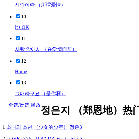
사랑이란 （所谓爱情）
10
It's OK
11
사랑 앞에서 （在爱情面前）
12
Home
13
그대라구요 （是你啊）
全选/反选
播放
정은지 （郑恩地）热
1
소녀의 소년 （少女的少年）
정은3
2
LOVE DAY （PANDA Ver.）
정은3