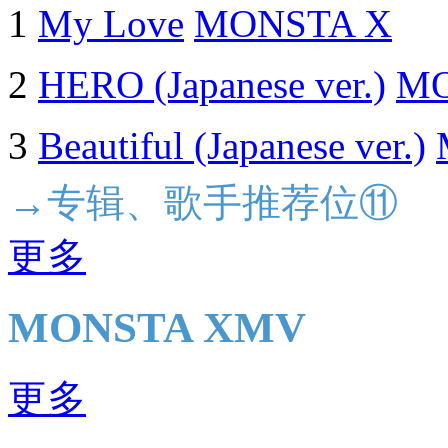
1
My Love
MONSTA X
2
HERO (Japanese ver.)
MO
3
Beautiful (Japanese ver.)
→专辑、歌手推荐位⑪
更多
MONSTA XMV
更多