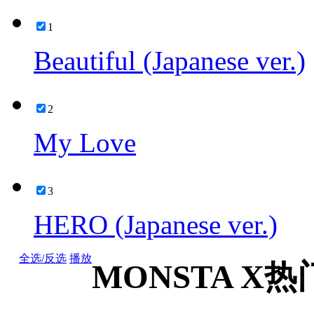
1
Beautiful (Japanese ver.)
2
My Love
3
HERO (Japanese ver.)
全选/反选
播放
MONSTA X