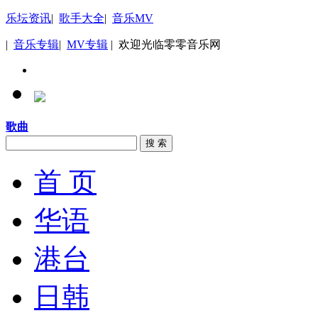
乐坛资讯
|
歌手大全
|
音乐MV
|
音乐专辑
|
MV专辑
| 欢迎光临零零音乐网
歌曲
搜 索
首 页
华语
港台
日韩