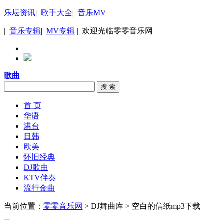
乐坛资讯
|
歌手大全
|
音乐MV
|
音乐专辑
|
MV专辑
| 欢迎光临零零音乐网
歌曲
搜 索
首 页
华语
港台
日韩
欧美
怀旧经典
DJ歌曲
KTV伴奏
流行金曲
当前位置：
零零音乐网
> DJ舞曲库 > 空白的信纸mp3下载