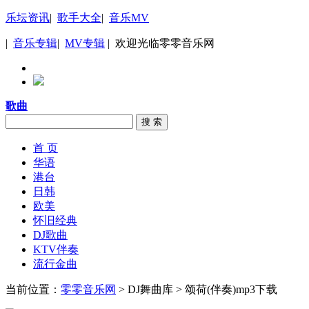
乐坛资讯
|
歌手大全
|
音乐MV
|
音乐专辑
|
MV专辑
| 欢迎光临零零音乐网
歌曲
搜 索
首 页
华语
港台
日韩
欧美
怀旧经典
DJ歌曲
KTV伴奏
流行金曲
当前位置：
零零音乐网
> DJ舞曲库 > 颂荷(伴奏)mp3下载