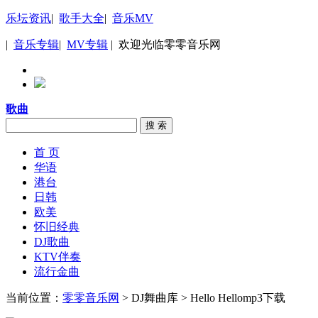
乐坛资讯
|
歌手大全
|
音乐MV
|
音乐专辑
|
MV专辑
| 欢迎光临零零音乐网
歌曲
搜 索
首 页
华语
港台
日韩
欧美
怀旧经典
DJ歌曲
KTV伴奏
流行金曲
当前位置：
零零音乐网
> DJ舞曲库 > Hello Hellomp3下载