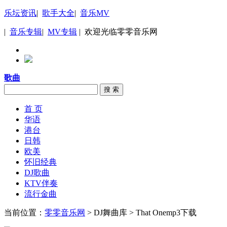
乐坛资讯
|
歌手大全
|
音乐MV
|
音乐专辑
|
MV专辑
| 欢迎光临零零音乐网
歌曲
搜 索
首 页
华语
港台
日韩
欧美
怀旧经典
DJ歌曲
KTV伴奏
流行金曲
当前位置：
零零音乐网
> DJ舞曲库 > That Onemp3下载