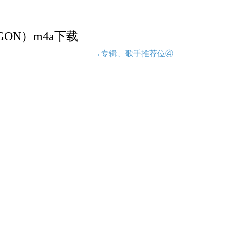
DRAGON）m4a下载
→专辑、歌手推荐位④