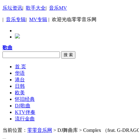
乐坛资讯
|
歌手大全
|
音乐MV
|
音乐专辑
|
MV专辑
| 欢迎光临零零音乐网
歌曲
搜 索
首 页
华语
港台
日韩
欧美
怀旧经典
DJ歌曲
KTV伴奏
流行金曲
当前位置：
零零音乐网
> DJ舞曲库 > Complex （feat. G-DR