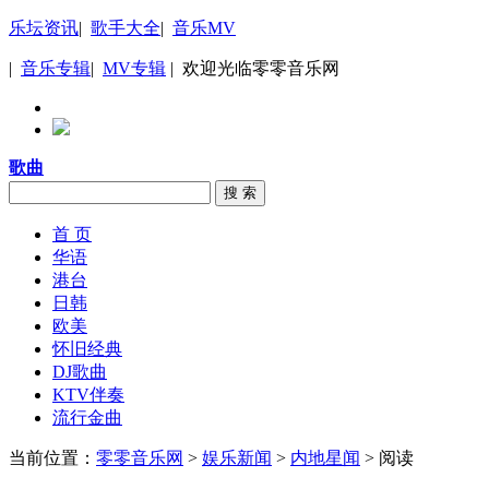
乐坛资讯
|
歌手大全
|
音乐MV
|
音乐专辑
|
MV专辑
| 欢迎光临零零音乐网
歌曲
搜 索
首 页
华语
港台
日韩
欧美
怀旧经典
DJ歌曲
KTV伴奏
流行金曲
当前位置：
零零音乐网
>
娱乐新闻
>
内地星闻
> 阅读