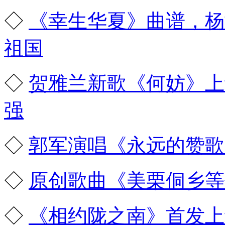
◇
《幸生华夏》曲谱，杨
祖国
◇
贺雅兰新歌《何妨》上
强
◇
郭军演唱《永远的赞歌
◇
原创歌曲《美栗侗乡等
◇
《相约陇之南》首发上