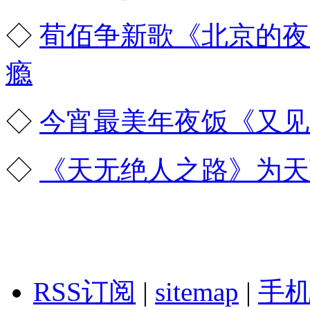
◇
荀佰争新歌《北京的夜
瘾
◇
今宵最美年夜饭《又见
◇
《天无绝人之路》为天
RSS订阅
|
sitemap
|
手