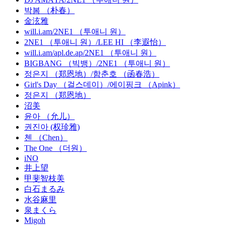
박봄 （朴春）
金泫雅
will.i.am/2NE1 （투애니 원）
2NE1 （투애니 원）/LEE HI （李遐怡）
will.i.am/apl.de.ap/2NE1 （투애니 원）
BIGBANG （빅뱅）/2NE1 （투애니 원）
정은지 （郑恩地）/함춘호 （函春浩）
Girl's Day （걸스데이）/에이핑크 （Apink）
정은지 （郑恩地）
沼美
윤아 （允儿）
권진아 (权珍雅)
첸 （Chen）
The One （더원）
iNO
井上望
甲斐智枝美
白石まるみ
水谷麻里
泉まくら
Migoh