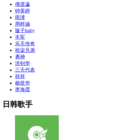
傅彦瀛
钟美婷
雨潼
周梓涵
璇子baby
丰军
乐天传奇
拾柒兄弟
勇神
洪钊华
三天代表
祥祥
杨世华
李海霞
日韩歌手