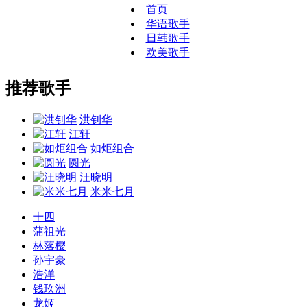
首页
华语歌手
日韩歌手
欧美歌手
推荐歌手
洪钊华
江轩
如炬组合
圆光
汪晓明
米米七月
十四
蒲祖光
林落樱
孙宇豪
浩洋
钱玖洲
龙姬