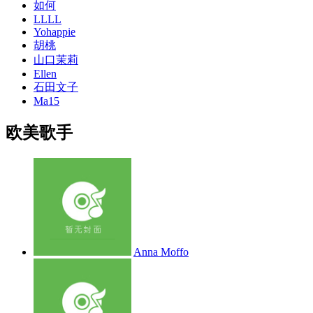
如何
LLLL
Yohappie
胡桃
山口茉莉
Ellen
石田文子
Ma15
欧美歌手
Anna Moffo