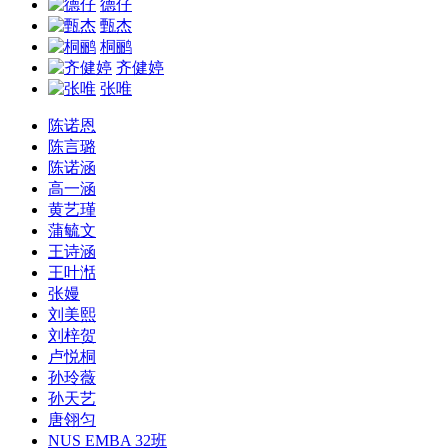
德仔
甄杰
桐鹂
齐健婷
张唯
陈诺恩
陈言璐
陈诺涵
高一涵
黄艺瑾
蒲毓文
王诗涵
王叶湉
张嫚
刘美熙
刘梓贺
卢悦桐
孙玲薇
孙天艺
唐翎匀
NUS EMBA 32班