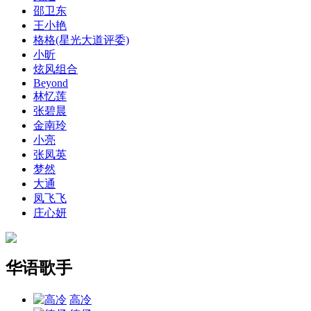
邵卫东
王小艳
格格(星光大道评委)
小昕
炫风组合
Beyond
林忆莲
张碧晨
金南玲
小亮
张凤英
梦然
大通
凤飞飞
庄心妍
华语歌手
高冷