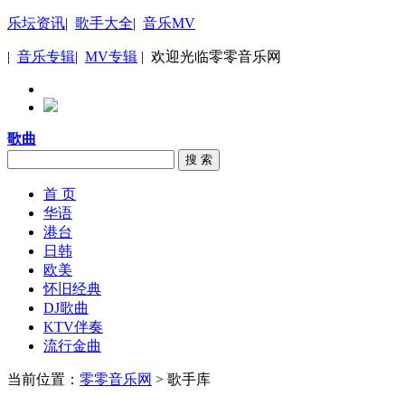
乐坛资讯
|
歌手大全
|
音乐MV
|
音乐专辑
|
MV专辑
| 欢迎光临零零音乐网
歌曲
搜 索
首 页
华语
港台
日韩
欧美
怀旧经典
DJ歌曲
KTV伴奏
流行金曲
当前位置：
零零音乐网
> 歌手库